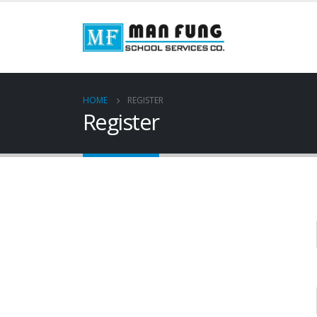
HOME
REGISTER
Register