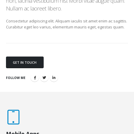
non, lacinia vestibulum nisi. Morbi vitae augue quam.
Nullam ac laoreet libero.
Consectetur adipiscing elit. Aliquam iaculis sit amet enim ac sagittis.
Curabitur eget leo varius, elementum mauris eget, egestas quam.
GET IN TOUCH
FOLLOW ME
Mobile Apps