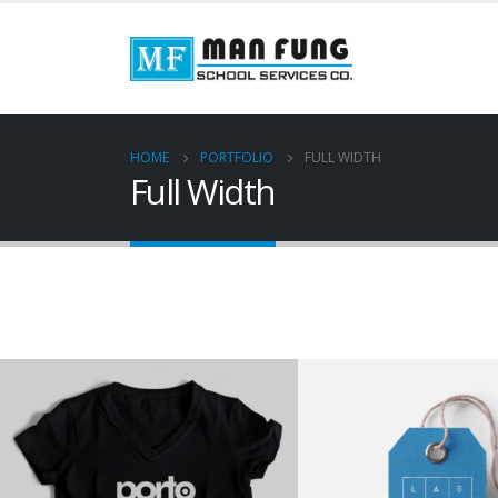
HOME
PORTFOLIO
FULL WIDTH
Full Width