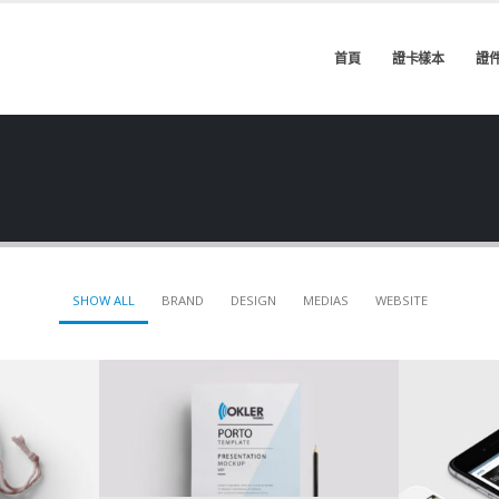
首頁
證卡樣本
證
SHOW ALL
BRAND
DESIGN
MEDIAS
WEBSITE